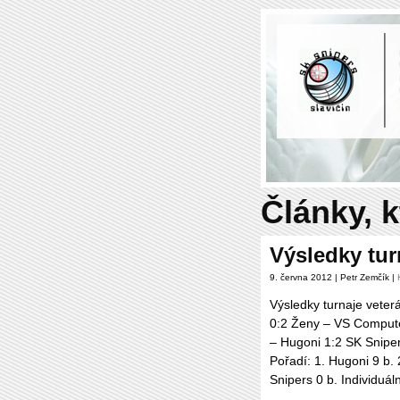
Články, k
Výsledky tur
9. června 2012 | Petr Zemčík |
Výsledky turnaje veter
0:2 Ženy – VS Compute
– Hugoni 1:2 SK Snipe
Pořadí: 1. Hugoni 9 b.
Snipers 0 b. Individuál