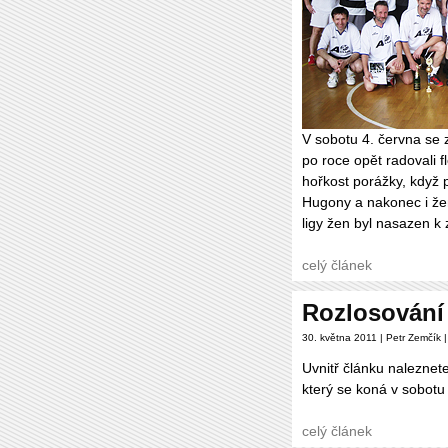
V sobotu 4. června se z
po roce opět radovali f
hořkost porážky, když 
Hugony a nakonec i že
ligy žen byl nasazen k 
celý článek
Rozlosování 
30. května 2011 | Petr Zemčík 
Uvnitř článku naleznete
který se koná v sobotu
celý článek