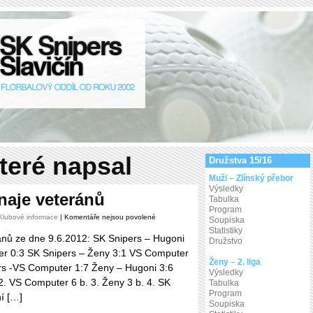
teré napsal
Družstva 15/16
Muži – Zlínský přebor
Výsledky
naje veteránů
Tabulka
Program
u
Klubové informace
|
Komentáře nejsou povolené
Soupiska
textu
Statistiky
s
ánů ze dne 9.6.2012: SK Snipers – Hugoni
názvem
Družstvo
Výsledky
r 0:3 SK Snipers – Ženy 3:1 VS Computer
turnaje
veteránů
Ženy – 2. liga
rs -VS Computer 1:7 Ženy – Hugoni 3:6
Výsledky
 2. VS Computer 6 b. 3. Ženy 3 b. 4. SK
Tabulka
Program
ní […]
Soupiska