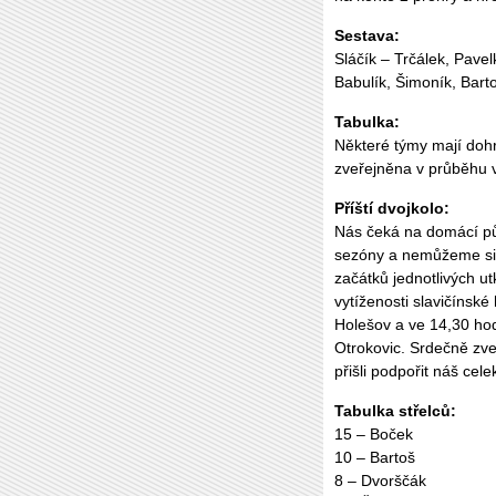
Sestava:
Sláčík – Trčálek, Pave
Babulík, Šimoník, Bart
Tabulka:
Některé týmy mají dohr
zveřejněna v průběhu 
Příští dvojkolo:
Nás čeká na domácí půd
sezóny a nemůžeme si
začátků jednotlivých ut
vytíženosti slavičínské
Holešov a ve 14,30 ho
Otrokovic. Srdečně zv
přišli podpořit náš cel
Tabulka střelců:
15 – Boček
10 – Bartoš
8 – Dvorščák