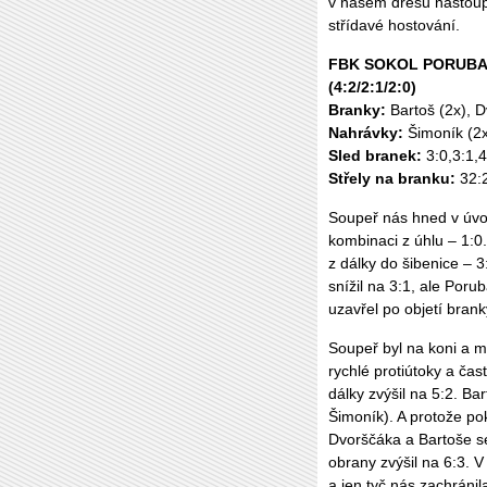
v našem dresu nastoupi
střídavé hostování.
FBK SOKOL PORUBA Š
(4:2/2:1/2:0)
Branky:
Bartoš (2x), 
Nahrávky:
Šimoník (2x
Sled branek:
3:0,3:1,4
Střely na branku:
32:
Soupeř nás hned v úvod
kombinaci z úhlu – 1:0.
z dálky do šibenice – 
snížil na 3:1, ale Poru
uzavřel po objetí bran
Soupeř byl na koni a 
rychlé protiútoky a čas
dálky zvýšil na 5:2. Ba
Šimoník). A protože po
Dvorščáka a Bartoše se
obrany zvýšil na 6:3. V 
a jen tyč nás zachránil