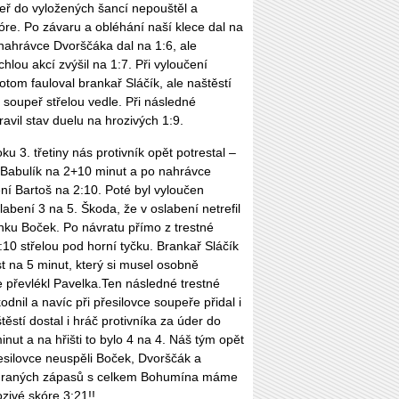
peř do vyložených šancí nepouštěl a
re. Po závaru a obléhání naší klece dal na
nahrávce Dvorščáka dal na 1:6, ale
lou akcí zvýšil na 1:7. Při vyloučení
otom fauloval brankař Sláčík, ale naštěstí
il soupeř střelou vedle. Při následné
avil stav duelu na hrozivých 1:9.
ku 3. třetiny nás protivník opět potrestal –
 Babulík na 2+10 minut a po nahrávce
ní Bartoš na 2:10. Poté byl vyloučen
labení 3 na 5. Škoda, že v oslabení netrefil
nku Boček. Po návratu přímo z trestné
:10 střelou pod horní tyčku. Brankař Sláčík
est na 5 minut, který si musel osobně
 převlékl Pavelka.Ten následné trestné
odnil a navíc při přesilovce soupeře přidal i
ěstí dostal i hráč protivníka za úder do
minut a na hřišti to bylo 4 na 4. Náš tým opět
řesilovce neuspěli Boček, Dvorščák a
hraných zápasů s celkem Bohumína máme
zivé skóre 3:21!!