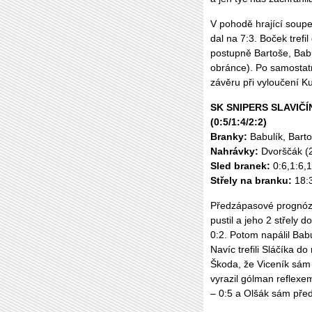
V pohodě hrající soupe
dal na 7:3. Boček trefi
postupně Bartoše, Babu
obránce). Po samostatn
závěru při vyloučení Ku
SK SNIPERS SLAVIČÍN
(0:5/1:4/2:2)
Branky:
Babulík, Barto
Nahrávky:
Dvorščák (
Sled branek:
0:6,1:6,
Střely na branku:
18:
Předzápasové prognózy
pustil a jeho 2 střely
0:2. Potom napálil Babu
Navíc trefili Sláčíka d
Škoda, že Viceník sám
vyrazil gólman reflexe
– 0:5 a Olšák sám pře