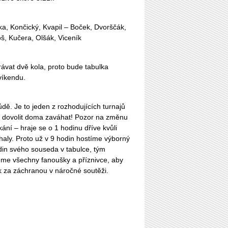
lka, Končický, Kvapil – Boček, Dvorščák,
oš, Kučera, Olšák, Viceník
ávat dvě kola, proto bude tabulka
víkendu.
ě. Je to jeden z rozhodujících turnajů
 dovolit doma zaváhat! Pozor na změnu
kání – hraje se o 1 hodinu dříve kvůli
 haly. Proto už v 9 hodin hostíme výborný
din svého souseda v tabulce, tým
eme všechny fanoušky a příznivce, aby
ek za záchranou v náročné soutěži.