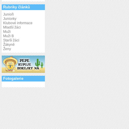
Rubriky článků
Junioři
Juniorky
Klubové informace
Mladší žáci
Muži
Muži B
Starší žáci
Žákyně
Ženy
Fotogalerie