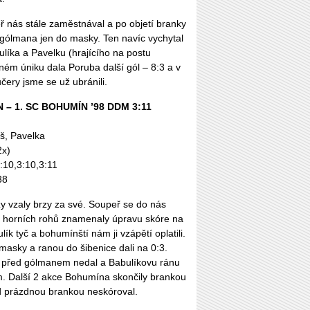
ř nás stále zaměstnával a po objetí branky
l gólmana jen do masky. Ten navíc vychytal
líka a Pavelku (hrajícího na postu
ém úniku dala Poruba další gól – 8:3 a v
čery jsme se už ubránili.
 – 1. SC BOHUMÍN ’98 DDM 3:11
š, Pavelka
2x)
1:10,3:10,3:11
38
 vzaly brzy za své. Soupeř se do nás
 do horních rohů znamenaly úpravu skóre na
lík tyč a bohumínští nám ji vzápětí oplatili.
o masky a ranou do šibenice dali na 0:3.
 před gólmanem nedal a Babulíkovu ránu
m. Další 2 akce Bohumína skončily brankou
d prázdnou brankou neskóroval.