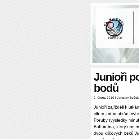
Junioři p
bodů
9. února 2010 | Jaroslav Boček
Junioři zajížděli k utk
cílem jedno utkání vyhr
Poruby (výsledky minul
Bohumína, který nás mi
dvou klíčových beků Ju