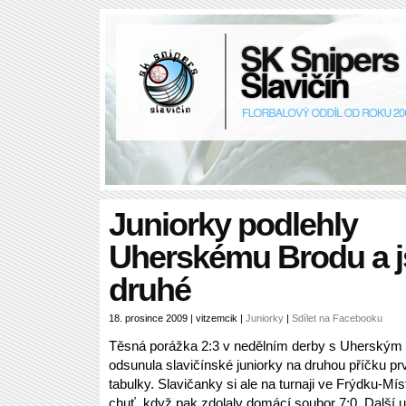
Juniorky podlehly
Uherskému Brodu a 
druhé
18. prosince 2009 | vitzemcik |
Juniorky
|
Sdílet na Facebooku
Těsná porážka 2:3 v nedělním derby s Uherský
odsunula slavičínské juniorky na druhou příčku pr
tabulky. Slavičanky si ale na turnaji ve Frýdku-Mís
chuť, když pak zdolaly domácí soubor 7:0. Další u