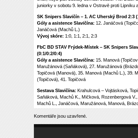
juniorky v sobotu 9. ledna v Ostravě proti Lipníku 
SK Snipers Slavičín – 1. AC Uherský Brod 2:3 (1
Góly a asistence Slavičína:
12. Janáčová (Topičo
Janáčová (Machů L.)
Vývoj skóre:
1:0, 1:1, 2:1, 2:3
FbC BD STAV Frýdek-Místek – SK Snipers Slavi
(0:1/0:2/0:4)
Góly a asistence Slavičína:
15. Manová (Topičová
Maružánová (Saňáková), 27. Maružánová (Brázdo
Topičová (Manová), 35. Manová (Machů L.), 39. 
(Topičová), 41. Topičová
Sestava Slavičína:
Krahulcová – Vojtásková, Top
Saňáková, Machů K., Mičková, Rozenbergová V.,
Machů L., Janáčová, Maružánová, Manová, Bráz
Komentáře jsou uzavřené.