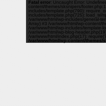
Fatal error
: Uncaught Error: Undefine
content/themes/sksnipers/footer.php:1
includes/template.php(790): require_o
includes/template.php(725): load_templa
/var/www/html/wp-includes/general-temp
Array) #3 /var/www/html/wp-content/th
/var/www/html/wp-includes/template-loa
/var/www/html/wp-blog-header.php(19):
/var/www/html/index.php(17): require('/
/var/www/html/wp-content/themes/s