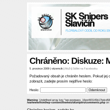
Chráněno: Diskuze: 
5. prosince 2009 | vitzemcik |
Muži
|
Sdílet na Facebooku
Požadovaný obsah je chráněn heslem. Pokud jej 
zobrazit, zadejte prosím nejdříve heslo:
Heslo:
Warning
: Undefined array key "wp-postpass_16ee493145b17bdcd56
/var/www/html/wp-content/themes/sksnipers/comments.php
on 
Chráněno heslem, zadejte ho.