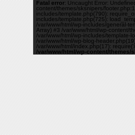
Fatal error
: Uncaught Error: Undefine
content/themes/sksnipers/footer.php:1
includes/template.php(790): require_o
includes/template.php(725): load_templa
/var/www/html/wp-includes/general-temp
Array) #3 /var/www/html/wp-content/th
/var/www/html/wp-includes/template-loa
/var/www/html/wp-blog-header.php(19):
/var/www/html/index.php(17): require('/
/var/www/html/wp-content/themes/s