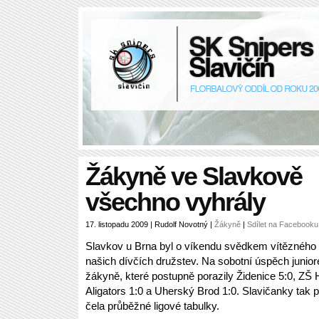
Žákyně ve Slavkově
všechno vyhrály
17. listopadu 2009 | Rudolf Novotný |
Žákyně
|
Sdílet na Facebooku
Slavkov u Brna byl o víkendu svědkem vítězného 
našich dívčích družstev. Na sobotní úspěch junio
žákyně, které postupně porazily Židenice 5:0, ZŠ H
Aligators 1:0 a Uherský Brod 1:0. Slavičanky tak p
čela průběžné ligové tabulky.