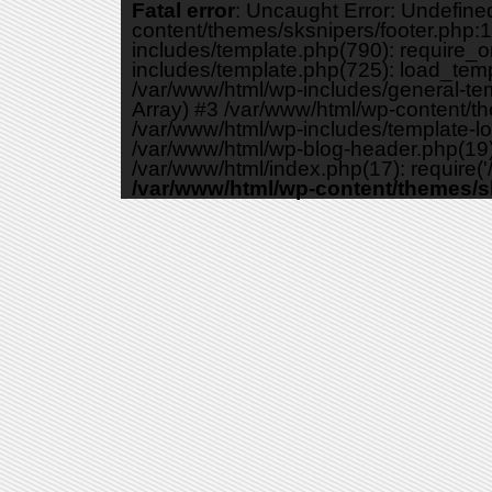
Fatal error
: Uncaught Error: Undefine
content/themes/sksnipers/footer.php:1
includes/template.php(790): require_o
includes/template.php(725): load_templa
/var/www/html/wp-includes/general-temp
Array) #3 /var/www/html/wp-content/th
/var/www/html/wp-includes/template-loa
/var/www/html/wp-blog-header.php(19):
/var/www/html/index.php(17): require('/
/var/www/html/wp-content/themes/s