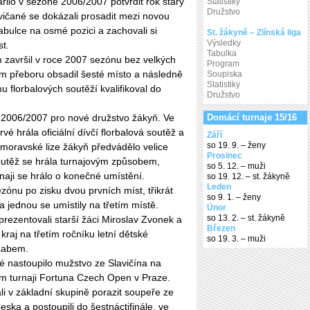
ilo v sezóně 2006/2007 potvrdit rok starý
Statistiky
Družstvo
ičané se dokázali prosadit mezi novou
tabulce na osmé pozici a zachovali si
St. žákyně – Zlínská liga
Výsledky
st.
Tabulka
 završil v roce 2007 sezónu bez velkých
Program
m přeboru obsadil šesté místo a následně
Soupiska
Statistiky
 florbalových soutěží kvalifikoval do
Družstvo
 2006/2007 pro nové družstvo žákyň. Ve
Domácí turnaje 15/16
vé hrála oficiální dívčí florbalová soutěž a
Září
so 19. 9. – ženy
moravské lize žákyň předvádělo velice
Prosinec
outěž se hrála turnajovým způsobem,
so 5. 12. – muži
aji se hrálo o konečné umístění.
so 19. 12. – st. žákyně
Leden
zónu po zisku dvou prvních míst, třikrát
so 9. 1. – ženy
a jednou se umístily na třetím místě.
Únor
so 13. 2. – st. žákyně
rezentovali starší žáci Miroslav Zvonek a
Březen
kraj na třetím ročníku letní dětské
so 19. 3. – muži
Labem.
é nastoupilo mužstvo ze Slavičína na
m turnaji Fortuna Czech Open v Praze.
li v základní skupině porazit soupeře ze
ska a postoupili do šestnáctifinále, ve