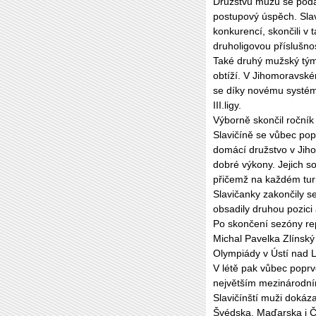
Družstvu mužů se podař
postupový úspěch. Slav
konkurencí, skončili v 
druholigovou příslušno
Také druhý mužský tým
obtíží. V Jihomoravské
se díky novému systému
III.ligy.
Výborně skončil ročník
Slavičíně se vůbec popr
domácí družstvo v Jiho
dobré výkony. Jejich s
přičemž na každém turn
Slavičanky zakončily se
obsadily druhou pozici 
Po skončení sezóny rep
Michal Pavelka Zlínský 
Olympiády v Ústí nad 
V létě pak vůbec poprv
největším mezinárodní
Slavičínští muži dokáza
Švédska, Maďarska i Če