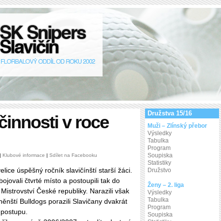
Družstva 15/16
činnosti v roce
Muži – Zlínský přebor
Výsledky
Tabulka
Program
Soupiska
 |
Klubové informace
|
Sdílet na Facebooku
Statistiky
elice úspěšný ročník slavičínští starší žáci.
Družstvo
ojovali čtvrté místo a postoupili tak do
Ženy – 2. liga
 Mistrovství České republiky. Narazili však
Výsledky
Tabulka
ěnští Bulldogs porazili Slavičany dvakrát
Program
 postupu.
Soupiska