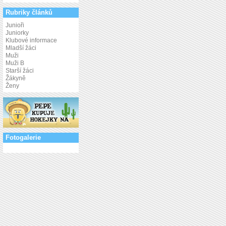
Rubriky článků
Junioři
Juniorky
Klubové informace
Mladší žáci
Muži
Muži B
Starší žáci
Žákyně
Ženy
Fotogalerie