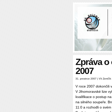
Zpráva o 
2007
31. prosince 2007 | Vít Zemčík
V roce 2007 dokončili v
V Jihomoravské lize vyb
kvalifikace o postup na
na silného soupeře. Brn
11:0 a rozhodli o svém